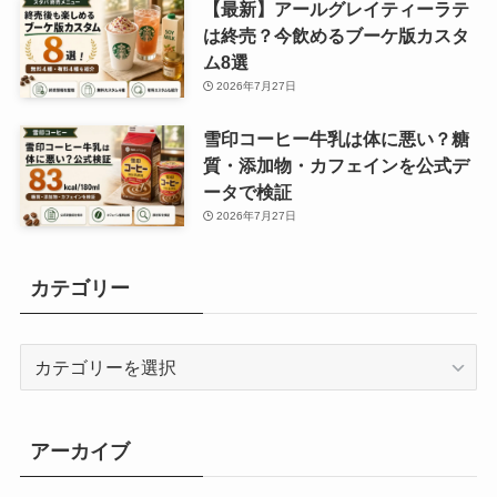
【最新】アールグレイティーラテ
は終売？今飲めるブーケ版カスタ
ム8選
2026年7月27日
雪印コーヒー牛乳は体に悪い？糖
質・添加物・カフェインを公式デ
ータで検証
2026年7月27日
カテゴリー
カ
テ
ゴ
リ
アーカイブ
ー