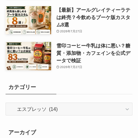
【最新】アールグレイティーラテ
は終売？今飲めるブーケ版カスタ
ム8選
2026年7月27日
雪印コーヒー牛乳は体に悪い？糖
質・添加物・カフェインを公式デ
ータで検証
2026年7月27日
カテゴリー
カ
テ
ゴ
リ
アーカイブ
ー