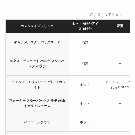
スクロールできます
ホット向けかアイ
カスタマイズドリンク
変更
ス向けか
キャラメルスターバックスラテ
両方
−
エクストラショット バニラ スターバ
両方
−
ックス ラテ
アーモンドミルク ハニーフラットホワ
アーモンドミルクに
ホット
イト
変更159kcal
フォーミー スターバックス ラテ with
ホット
−
キャラメルソース
ハニーミルクラテ
ホット
−