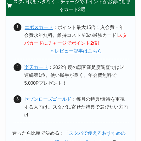
スタバ代をムダなく：チャージでポイントがお得に貯ま
るカード3選
エポスカード
：ポイント最大15倍！
入会費・年
会費永年無料。維持コスト￥0の最強カード!
スタ
バカードにチャージでポイント2倍!
» レビュー記事はこちら
楽天カード
：2022年度の顧客満足度調査では14
連続第1位。
使い勝手が良く、年会費無料で
5,000Pプレゼント！
セゾンローズゴールド
：
毎月の特典/優待を重視
する人向け。スタバに寄せた特典で選びたい方向
け
迷ったら比較で決める：「
スタバで使えるおすすめの