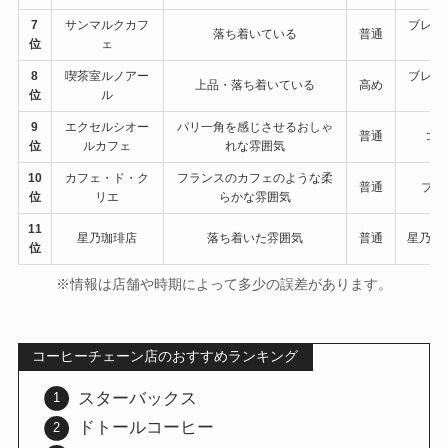
7
サンマルクカフ
ブレン
落ち着いている
普通
位
ェ
8
喫茶室ルノアー
ブレン
上品・落ち着いている
高め
位
ル
9
エクセルシオー
パリ一角を感じさせるおしゃ
普通
コー
位
ルカフェ
れな雰囲気
10
カフェ・ド・ク
フランスのカフェのような柔
普通
ブレ
位
リエ
らかな雰囲気
11
星乃珈琲店
落ち着いた雰囲気
普通
星乃ブ
位
※情報は店舗や時期によって多少の誤差があります。
コーヒーチェーン店のおすすめランキング
スターバックス
ドトールコーヒー