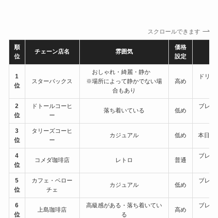
スクロールできます
順
価格
チェーン店名
雰囲気
定
位
設定
おしゃれ・綺麗・静か
1
ドリッ
スターバックス
※場所によって静かでない場
高め
位
合もあり
2
ドトールコーヒ
ブレン
落ち着いている
低め
位
ー
3
タリーズコーヒ
カジュアル
低め
本日の
位
ー
4
ブレン
コメダ珈琲店
レトロ
普通
位
5
カフェ・ベロー
ブレン
カジュアル
低め
位
チェ
6
高級感がある・落ち着いてい
ブレン
上島珈琲店
高め
位
る