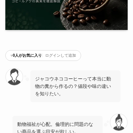
♥
0
人がお気に入り
ログインして追加
ジャコウネココーヒーって本当に動
物の糞から作るの？値段や味の違い
を知りたい。
動物福祉が心配。倫理的に問題のな
い商品を選ぶ目安が欲しい。