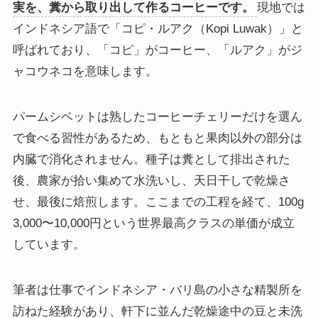
実を、糞から取り出して作るコーヒーです。
現地では
インドネシア語で「コピ・ルアク（Kopi Luwak）」と
呼ばれており、「コピ」がコーヒー、「ルアク」がジ
ャコウネコを意味します。
パームシベットは熟したコーヒーチェリーだけを選ん
で食べる習性があるため、もともと果肉以外の部分は
内臓で消化されません。種子は糞として排出された
後、農家が拾い集めて水洗いし、天日干しで乾燥さ
せ、最後に焙煎します。ここまでの工程を経て、100g
3,000〜10,000円という世界最高クラスの単価が成立
しています。
筆者は仕事でインドネシア・バリ島の小さな精製所を
訪ねた経験があり、軒下に並んだ乾燥途中の豆と未洗