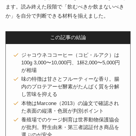
ます。読み終えた段階で「飲むべきか飲まないべき
か」を自分で判断できる材料を揃えました。
この記事の結論
ジャコウネココーヒー（コピ・ルアク）は
100g 3,000〜10,000円、1杯2,000〜5,000円
が相場
味の特徴は甘さとフルーティーな香り。腸
内のプロテアーゼ酵素がたんぱく質を分解
し苦味を抑える
本物はMarcone（2013）の論文で確認され
た表面の縦溝・色斑が判別ポイント
養殖場でのケージ飼育は世界動物保護協会
が批判。野生由来・第三者認証付き商品を
選ぶのが安全