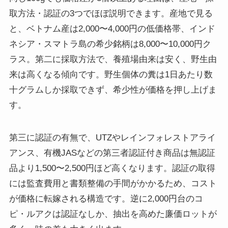
取方法・認証の3つでほぼ説明できます。産地で見る
と、ベトナム産は2,000〜4,000円の低価格帯、インド
ネシア・スマトラ島の希少銘柄は8,000〜10,000円ク
ラス。第二に採取方法で、養殖場由来は安く、野生由
来は高くなる傾向です。野生個体の糞は1日あたり数
十グラムしか採取できず、希少性が価格を押し上げま
す。
第三に認証の有無で、UTZやレインフォレストアライ
アンス、有機JASなどの第三者認証付き商品は無認証
品より1,500〜2,500円ほど高くなります。認証の取得
には監査費用と書類整備の手間がかかるため、コスト
が価格に転嫁される構造です。逆に2,000円台のコ
ピ・ルアクは認証なしか、抽出を高めた廉価ロットが