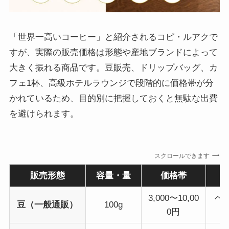
「世界一高いコーヒー」と紹介されるコピ・ルアクで
すが、実際の販売価格は形態や産地ブランドによって
大きく振れる商品です。豆販売、ドリップバッグ、カ
フェ1杯、高級ホテルラウンジで段階的に価格帯が分
かれているため、目的別に把握しておくと無駄な出費
を避けられます。
スクロールできます
販売形態
容量・量
価格帯
3,000〜10,00
ベ
豆（一般通販）
100g
0円