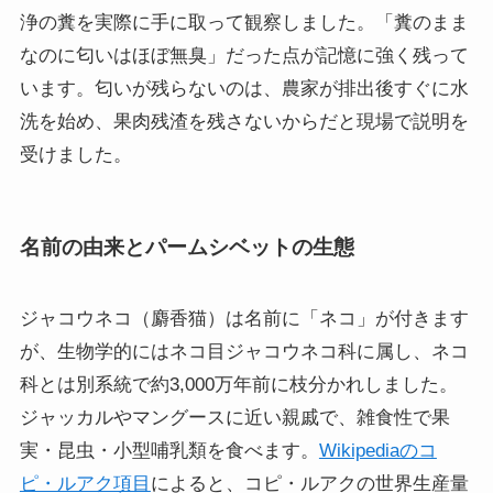
浄の糞を実際に手に取って観察しました。「糞のまま
なのに匂いはほぼ無臭」だった点が記憶に強く残って
います。匂いが残らないのは、農家が排出後すぐに水
洗を始め、果肉残渣を残さないからだと現場で説明を
受けました。
名前の由来とパームシベットの生態
ジャコウネコ（麝香猫）は名前に「ネコ」が付きます
が、生物学的にはネコ目ジャコウネコ科に属し、ネコ
科とは別系統で約3,000万年前に枝分かれしました。
ジャッカルやマングースに近い親戚で、雑食性で果
実・昆虫・小型哺乳類を食べます。
Wikipediaのコ
ピ・ルアク項目
によると、コピ・ルアクの世界生産量