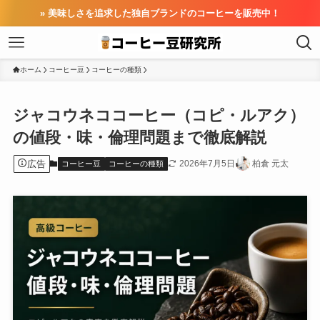
» 美味しさを追求した独自ブランドのコーヒーを販売中！
ホーム
コーヒー豆
コーヒーの種類
ジャコウネココーヒー（コピ・ルアク）
の値段・味・倫理問題まで徹底解説
広告
2026年7月5日
柏倉 元太
コーヒー豆
コーヒーの種類