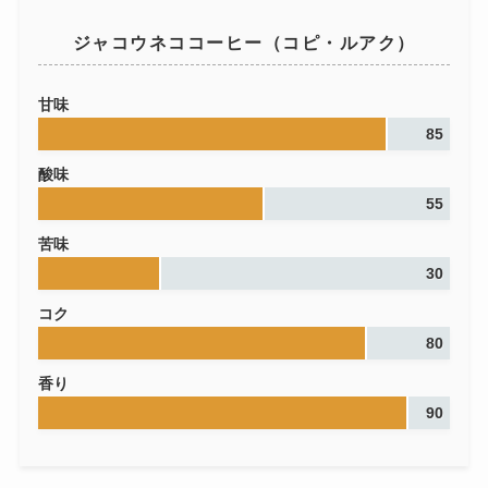
ジャコウネココーヒー（コピ・ルアク）
甘味
85
酸味
55
苦味
30
コク
80
香り
90