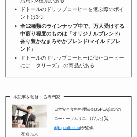
店用の2種類がある
ドトールのドリップコーヒーを選ぶ際のポイ
ントは3つ
全12種類のラインナップ中で、万人受けする
中煎り程度のものは「オリジナルブレンド/
香り豊かなまろやかブレンド/マイルドブレ
ンド」
ドトールのドリップコーヒーに似たコーヒー
には「タリーズ」 の商品がある
本記事を監修する専門家
日本安全食料料理協会(JSFCA)認定の
コーヒーソムリエ、げんた(
@topcoffeelab
)が監修。
柏倉元太