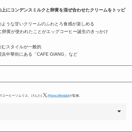
の上にコンデンスミルクと卵黄を混ぜ合わせたクリームをトッピ
のような甘いクリームのふわとろ食感が楽しめる
代に卵黄が使われたことがエッグコーヒー誕生のきっかけ
飲むスタイルが一般的
中華街にある「CAFE GIANG」など
定のコーヒーソムリエ、げんた(
@topcoffeelab
)が監修。