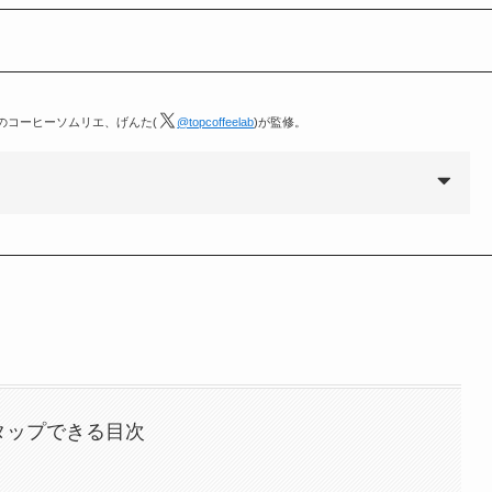
定のコーヒーソムリエ、げんた(
@topcoffeelab
)が監修。
タップできる目次