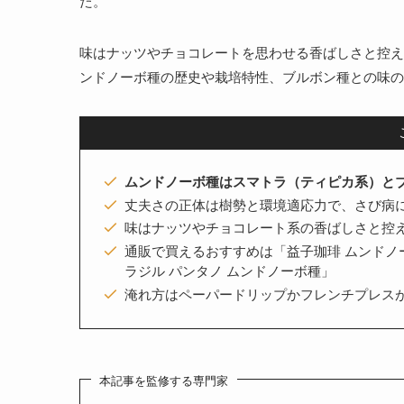
た。
味はナッツやチョコレートを思わせる香ばしさと控え
ンドノーボ種の歴史や栽培特性、ブルボン種との味の
ムンドノーボ種はスマトラ（ティピカ系）とブ
丈夫さの正体は樹勢と環境適応力で、さび病には弱い（
味はナッツやチョコレート系の香ばしさと控
通販で買えるおすすめは「益子珈琲 ムンドノーボ」「
ラジル パンタノ ムンドノーボ種」
淹れ方はペーパードリップかフレンチプレス
本記事を監修する専門家