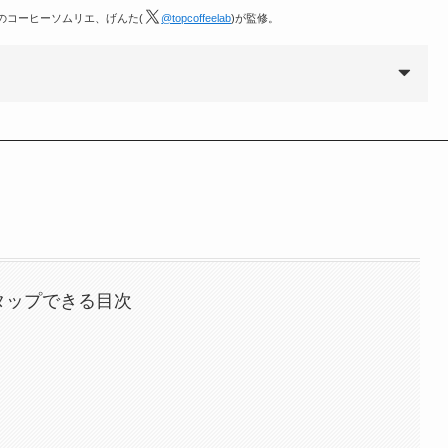
定のコーヒーソムリエ、げんた(
@topcoffeelab
)が監修。
タップできる目次