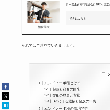
日本安全食料料理協会(JSFCA)認
続きはこちら
柏倉元太
それでは早速見ていきましょう。
ムンドノーボ種とは？
起源と命名の由来
交配の歴史と背景
IACによる選抜と普及の年表
ムンドノーボ種の栽培特性