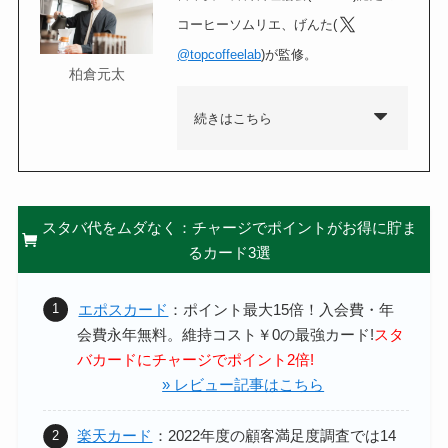
コーヒーソムリエ、げんた(
@topcoffeelab
)が監修。
柏倉元太
続きはこちら
スタバ代をムダなく：チャージでポイントがお得に貯ま
るカード3選
エポスカード
：ポイント最大15倍！
入会費・年
会費永年無料。維持コスト￥0の最強カード!
スタ
バカードにチャージでポイント2倍!
» レビュー記事はこちら
楽天カード
：2022年度の顧客満足度調査では14