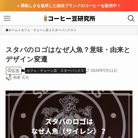
» 美味しさを追求した独自ブランドのコーヒーを販売中！
ホーム
カフェ・チェーン店
スターバックス
スタバのロゴはなぜ人魚？意味・由来と
デザイン変遷
広告
2026年5月11日
カフェ・チェーン店
スターバックス
柏倉 元太