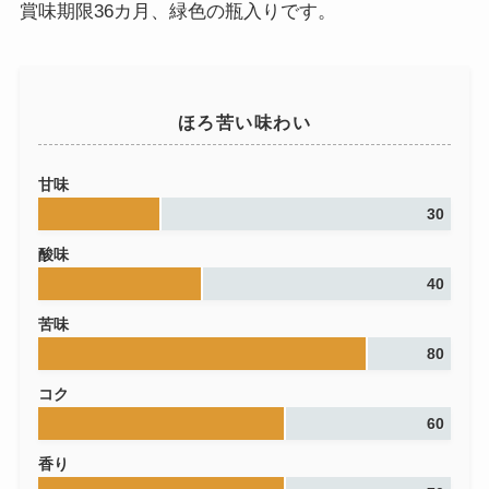
賞味期限36カ月、緑色の瓶入りです。
ほろ苦い味わい
甘味
30
酸味
40
苦味
80
コク
60
香り