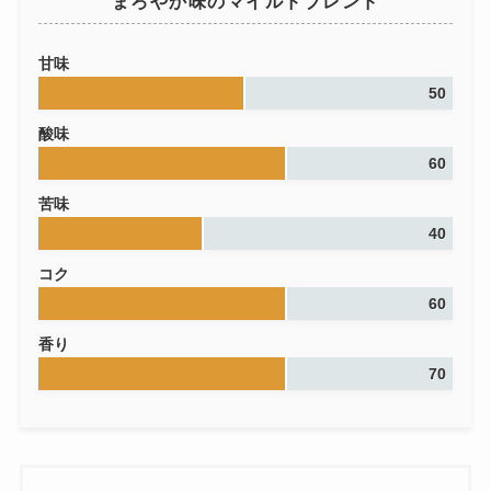
まろやか味のマイルドブレンド
甘味
50
酸味
60
苦味
40
コク
60
香り
70