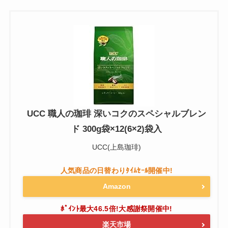
UCC 職人の珈琲 深いコクのスペシャルブレン
ド 300g袋×12(6×2)袋入
UCC(上島珈琲)
Amazon
楽天市場