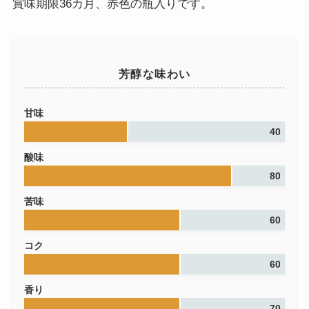
賞味期限36カ月、赤色の瓶入りです。
芳醇な味わい
甘味
40
酸味
80
苦味
60
コク
60
香り
70