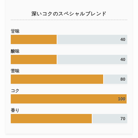
深いコクのスペシャルブレンド
甘味
40
酸味
40
苦味
80
コク
100
香り
70