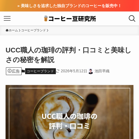
» 美味しさを追求した独自ブランドのコーヒーを販売中！
ホーム
コーヒーブランド
UCC職人の珈琲の評判・口コミと美味し
さの秘密を解説
広告
2026年5月12日
池田早織
コーヒーブランド