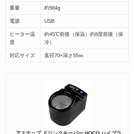
重量
約564g
電源
USB
ヒーター温
約45℃前後（保温）約8度前後（保
度
冷）
対応サイズ
直径70×深さ55㎜
アステップ ドリンクキーパー HOCO ハイブラ