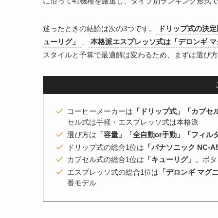
に沿って41機種を厳選し、タイプ別ランキング形式
迷ったときの結論は次の3つです。
ドリップ式の決定版
ューリグ」
、
本格派エスプレッソ式は「デロンギ マ
スタイルと予算で最適解は変わるため、まずは選び方
コーヒーメーカーは
「ドリップ式」「カプセ
セル式は手軽・エスプレッソ式は本格派
選び方は
「容量」「全自動or手動」「フィル
ドリップ式の総合1位は
「パナソニック NC-A
カプセル式の総合1位は
「キューリグ」
。ボタ
エスプレッソ式の総合1位は
「デロンギ マグ
番モデル