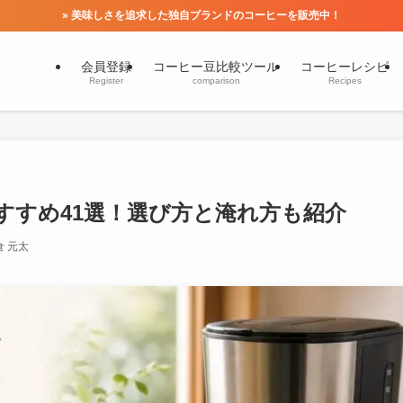
» 美味しさを追求した独自ブランドのコーヒーを販売中！
会員登録
コーヒー豆比較ツール
コーヒーレシピ
Register
comparison
Recipes
すすめ41選！選び方と淹れ方も紹介
倉 元太