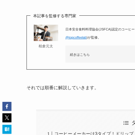
本記事を監修する専門家
日本安全食料料理協会(JSFCA)認定のコーヒ
@topcoffeelab
)が監修。
柏倉元太
続きはこちら
それでは順番に解説していきます。
コーヒーメーカーは3タイプ！ドリップ