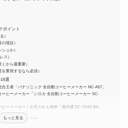
クポイント
まる）
算の境目）
ッシュか）
ンレス）
日続くから最重要）
鮮度を重視するなら必須）
16選
総合王者「パナソニック 全自動コーヒーメーカー NC-A57」
コーヒーメーカー「シロカ 全自動コーヒーメーカー SC-
ヒーメーカー！お手入れも簡単「珈琲通 EC-TD40-BA」
もっと見る