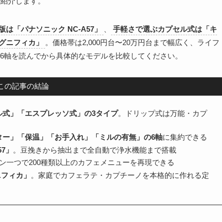
で紹介します。
は「パナソニック NC-A57」
、
手軽さで選ぶカプセル式は「キ
グニフィカ」
。価格帯は2,000円台〜20万円台まで幅広く、ライフ
6軸を読んでから具体的なモデルを比較してください。
この記事の結論
ル式」「エスプレッソ式」の3タイプ
。ドリップ式は万能・カプ
ター」「保温」「お手入れ」「ミルの有無」の6軸
に集約できる
57」
。豆挽きから抽出まで全自動で浄水機能まで搭載
ン一つで200種類以上のカフェメニューを再現できる
ニフィカ」
。家庭でカフェラテ・カプチーノを本格的に作れる定