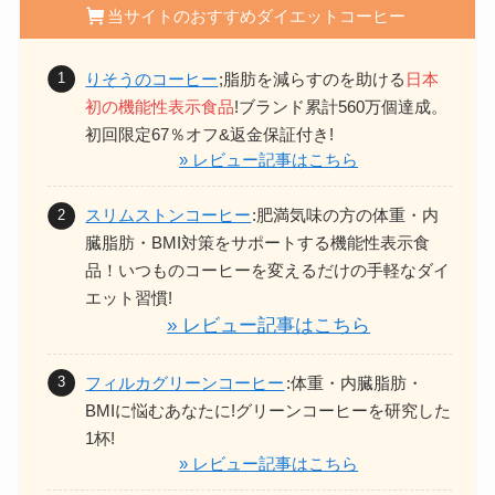
当サイトのおすすめダイエットコーヒー
りそうのコーヒー
;脂肪を減らすのを助ける
日本
初の機能性表示食品
!ブランド累計560万個達成。
初回限定67％オフ&返金保証付き!
» レビュー記事はこちら
スリムストンコーヒー
:
肥満気味の方の体重・内
臓脂肪・BMI対策をサポートする機能性表示食
品！
いつものコーヒーを変えるだけの手軽なダイ
エット習慣!
» レビュー記事はこちら
フィルカグリーンコーヒー
:体重・内臓脂肪・
BMIに悩むあなたに!
グリーンコーヒーを研究した
1杯!
» レビュー記事はこちら