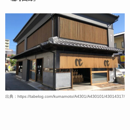
出典：https://tabelog.com/kumamoto/A4301/A430101/43014317/