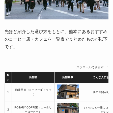
先ほど紹介した選び方をもとに、熊本にあるおすすめ
のコーヒー店・カフェを一覧表でまとめたものが以下
です。
スクロールできます
N
店舗名
店舗画像
こんな人に
おす
o.
珈琲回廊（コーヒーギャラリ
1
和の空間が好き
ー）
ROTARY COFFEE（ロータリ
甘いものと一緒にコー
2
ーコーヒー）
たい人