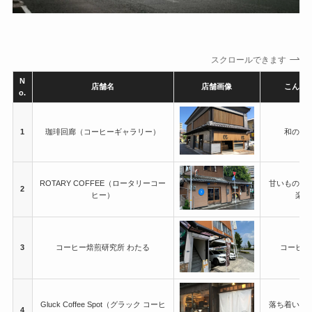
スクロールできます
N
店舗名
店舗画像
こんな
o.
1
珈琲回廊（コーヒーギャラリー）
和の空
ROTARY COFFEE（ロータリーコー
甘いものと
2
ヒー）
楽し
3
コーヒー焙煎研究所 わたる
コーヒー
Gluck Coffee Spot（グラック コーヒ
落ち着いた
4