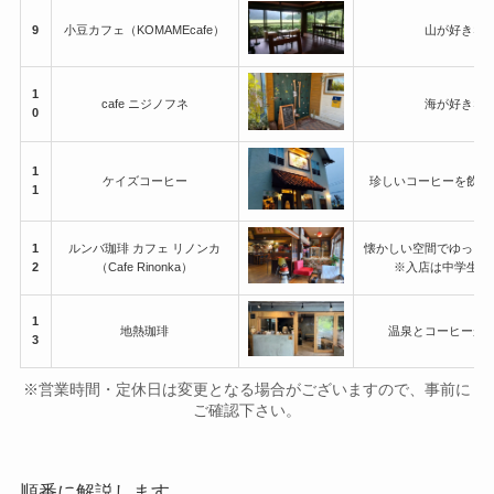
9
小豆カフェ（KOMAMEcafe）
山が好きな
1
cafe ニジノフネ
海が好きな
0
1
ケイズコーヒー
珍しいコーヒーを飲ん
1
1
ルンバ珈琲 カフェ リノンカ
懐かしい空間でゆっく
2
（Cafe Rinonka）
※入店は中学生以
1
地熱珈琲
温泉とコーヒーが
3
※営業時間・定休日は変更となる場合がございますので、事前に
ご確認下さい。
順番に解説します。