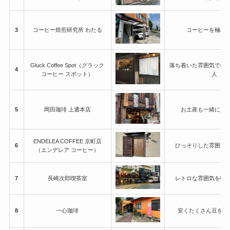
3
コーヒー焙煎研究所 わたる
コーヒーを極め
Gluck Coffee Spot（グラック
落ち着いた雰囲気での
4
コーヒー スポット）
人
5
岡田珈琲 上通本店
お土産も一緒に買
ENDELEA COFFEE 京町店
6
ひっそりした雰囲気
（エンデレア コーヒー）
7
長崎次郎喫茶室
レトロな雰囲気を味
8
一心珈琲
安くたくさん豆を買