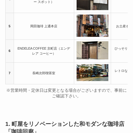
ー スポット）
し
5
岡田珈琲 上通本店
お土産も一
ENDELEA COFFEE 京町店（エンデ
ひっそりし
6
レア コーヒー）
レトロな雰
7
長崎次郎喫茶室
※営業時間・定休日は変更となる場合がございますので、事前に
ご確認下さい。
1. 町屋をリノベーションした和モダンな珈琲店
「珈琲回廊」