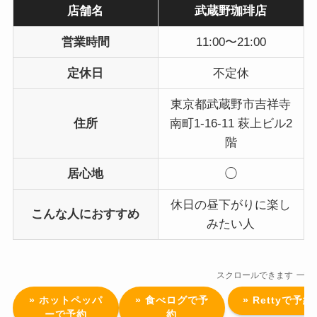
店舗名
武蔵野珈琲店
営業時間
11:00〜21:00
定休日
不定休
東京都武蔵野市吉祥寺
住所
南町1-16-11 萩上ビル2
階
居心地
◯
休日の昼下がりに楽し
こんな人におすすめ
みたい人
スクロールできます
» ホットペッパ
» 食べログで予
» Rettyで予約
ーで予約
約