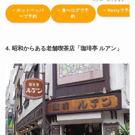
» ホットペッパ
» 食べログで予
» Rettyで予約
ーで予約
約
4. 昭和からある老舗喫茶店「珈琲亭 ルアン」