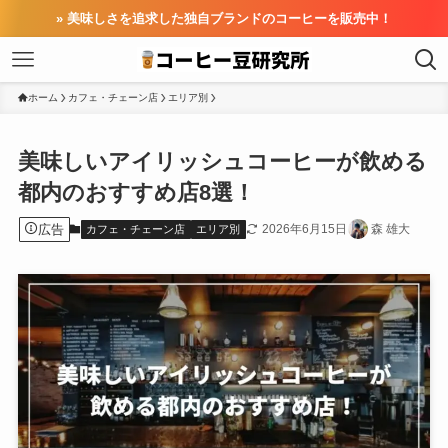
» 美味しさを追求した独自ブランドのコーヒーを販売中！
ホーム
カフェ・チェーン店
エリア別
美味しいアイリッシュコーヒーが飲める
都内のおすすめ店8選！
広告
2026年6月15日
森 雄大
カフェ・チェーン店
エリア別