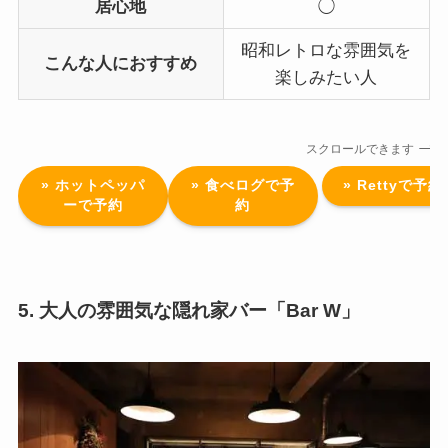
居心地
◯
昭和レトロな雰囲気を
こんな人におすすめ
楽しみたい人
スクロールできます
» ホットペッパ
» 食べログで予
» Rettyで予約
ーで予約
約
5. 大人の雰囲気な隠れ家バー「Bar W」