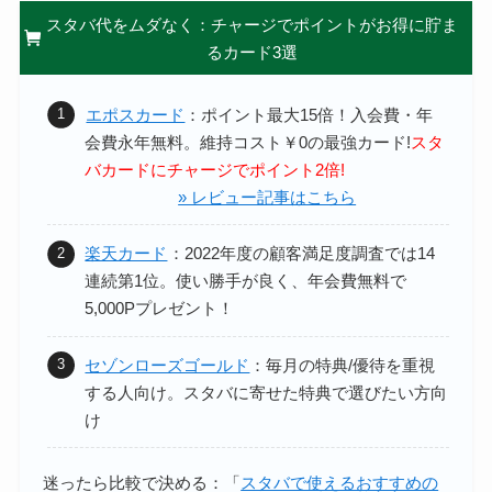
スタバ代をムダなく：チャージでポイントがお得に貯ま
るカード3選
エポスカード
：ポイント最大15倍！
入会費・年
会費永年無料。維持コスト￥0の最強カード!
スタ
バカードにチャージでポイント2倍!
» レビュー記事はこちら
楽天カード
：2022年度の顧客満足度調査では14
連続第1位。
使い勝手が良く、年会費無料で
5,000Pプレゼント！
セゾンローズゴールド
：
毎月の特典/優待を重視
する人向け。スタバに寄せた特典で選びたい方向
け
迷ったら比較で決める：「
スタバで使えるおすすめの