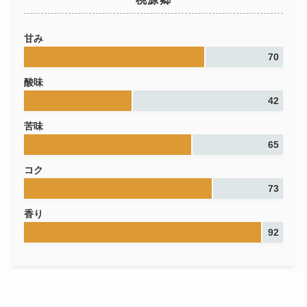
甘み
70
酸味
42
苦味
65
コク
73
香り
92