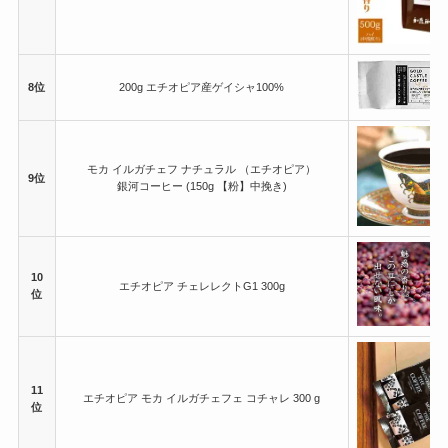
8位
200g エチオピア産ゲイシャ100%
モカ イルガチェフ ナチュラル （エチオピア）
9位
銀河コーヒー (150g 【粉】中挽き)
10
エチオピア チェレレクトG1 300g
位
11
エチオピア モカ イルガチェフェ コチャレ 300 g
位