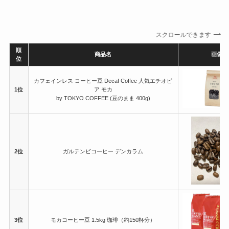
スクロールできます
順
商品名
画像
位
カフェインレス コーヒー豆 Decaf Coffee 人気エチオピ
1位
ア モカ
by TOKYO COFFEE (豆のまま 400g)
2位
ガルテンビコーヒー デンカラム
3位
モカコーヒー豆 1.5kg 珈琲（約150杯分）