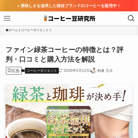
» 美味しさを追求した独自ブランドのコーヒーを販売中！
ホーム
コーヒーダイエット
ファイン緑茶コーヒーの特徴とは？評
判・口コミと購入方法を解説
広告
2026年5月12日
柏倉 元太
コーヒーダイエット