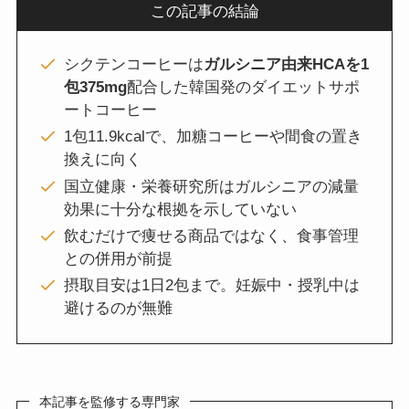
この記事の結論
シクテンコーヒーは
ガルシニア由来HCAを1
包375mg
配合した韓国発のダイエットサポ
ートコーヒー
1包11.9kcalで、加糖コーヒーや間食の置き
換えに向く
国立健康・栄養研究所はガルシニアの減量
効果に十分な根拠を示していない
飲むだけで痩せる商品ではなく、食事管理
との併用が前提
摂取目安は1日2包まで。妊娠中・授乳中は
避けるのが無難
本記事を監修する専門家