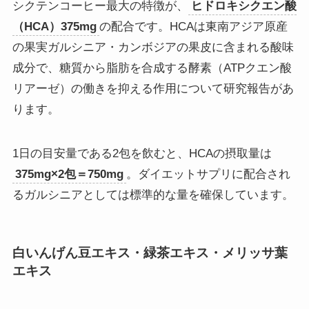
シクテンコーヒー最大の特徴が、
ヒドロキシクエン酸
（HCA）375mg
の配合です。HCAは東南アジア原産
の果実ガルシニア・カンボジアの果皮に含まれる酸味
成分で、糖質から脂肪を合成する酵素（ATPクエン酸
リアーゼ）の働きを抑える作用について研究報告があ
ります。
1日の目安量である2包を飲むと、HCAの摂取量は
375mg×2包＝750mg
。ダイエットサプリに配合され
るガルシニアとしては標準的な量を確保しています。
白いんげん豆エキス・緑茶エキス・メリッサ葉
エキス