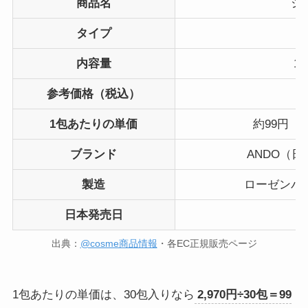
商品名
シ
タイプ
粉
内容量
1
参考価格（税込）
1
1包あたりの単価
約99円（
ブランド
ANDO（
製造
ローゼンバ
日本発売日
出典：
@cosme商品情報
・各EC正規販売ページ
1包あたりの単価は、30包入りなら
2,970円÷30包＝99