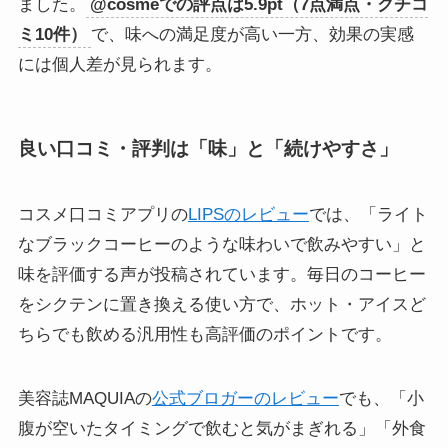
ました。
@cosmeでの評点は5.9pt（7点満点・クチコ
ミ10件）
で、味への満足度が高い一方、効果の実感
には個人差が見られます。
良い口コミ・評判は「味」と「続けやすさ」
コスメ口コミアプリの
LIPSのレビュー
では、「ライト
なブラックコーヒーのような味わいで飲みやすい」と
味を評価する声が投稿されています。毎日のコーヒー
をシクテンに置き換える使い方で、ホット・アイスど
ちらでも飲める汎用性も高評価のポイントです。
美容誌MAQUIAの
公式ブロガーのレビュー
でも、「小
腹が空いたタイミングで飲むと気がまぎれる」「外食