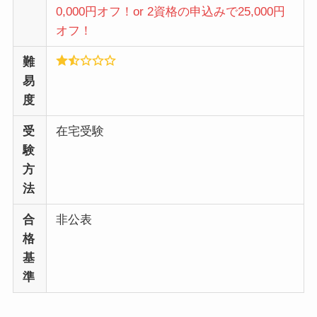
0,000円オフ！or 2資格の申込みで25,000円
オフ！
難
易
度
受
在宅受験
験
方
法
合
非公表
格
基
準