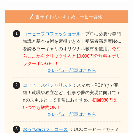
当サイトのおすすめコーヒー資格
コーヒープロフェッショナル
：プロに必要な専門
知識と基本技術を習得できる！
受講者満足度No.1
を誇るラーキャリのオリジナル教材を使用。
今な
らここからクリックすると10,000円分無料＋ゲリ
ラクーポンGET！
» レビュー記事はこちら
コーヒースペシャリスト
：スマホ・PCだけで完
結！
就職や独立など、仕事や夢の実現に向けて＋
αのスキルとして非常におすすめ。
初回980円＆
いつでも解約OK！
» レビュー記事はこちら
おうちdeカフェコース
：UCCコーヒーアカデミ