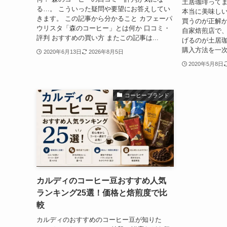
土居珈琲って
る…。 こういった疑問や要望にお答えしてい
本当に美味し
きます。 この記事から分かること カフェーパ
買うのが正解か
ウリスタ「森のコーヒー」とは何か 口コミ・
自家焙煎店で
評判 おすすめの買い方 またこの記事は...
げるのが土居
購入方法を一次
2020年6月13日
2026年8月5日
2020年5月8日
コーヒーブランド
カルディのコーヒー豆おすすめ人気
ランキング25選！価格と焙煎度で比
較
カルディのおすすめのコーヒー豆が知りた