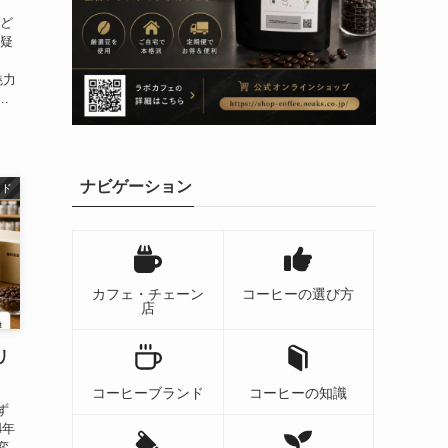
けど
た疑
豆
魅力
.
ナビゲーション
ンド
カフェ・チェーン
コーヒーの選び方
店
リ
コーヒーブランド
コーヒーの知識
ず
4年
変