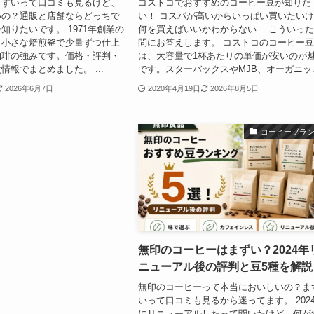
まずいって口コミも見るけど、
コストコでおすすめのコーヒー豆が知りた
いの？通販と店舗ならどっちで
い！ コスパが高いからいっぱい買いたい
知りたいです。 1971年創業の
何を買えばいいかわからない… こういっ
、小さな焙煎釜で少量ずつ仕上
問にお答えします。 コストコのコーヒー
珈琲の強みです。価格・評判・
は、大容量で1杯あたりの単価が安いのが
情報でまとめました。 ...
です。スターバックスやMJB、オーガニッ..
2026年6月7日
2020年4月19日
2026年8月5日
コーヒーブラ
無印のコーヒーはまずい？2024年
ニューアル後の評判と豆5種を解説
無印のコーヒーって本当においしいの？ま
いって口コミも見るから迷ってます。 202
にリニューアルしたって聞いたけど、何が