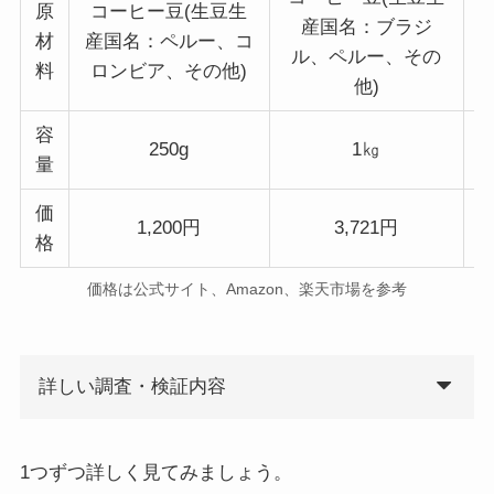
原
コーヒー豆(生豆生
産国名：ブラジ
材
産国名：ペルー、コ
ル、ペルー、その
料
ロンビア、その他)
他)
容
250g
1㎏
量
価
1,200円
3,721円
格
価格は公式サイト、Amazon、楽天市場を参考
詳しい調査・検証内容
1つずつ詳しく見てみましょう。