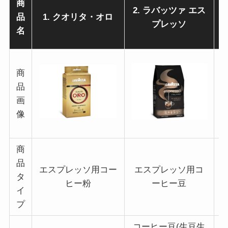
商
3
2. ラバッツァ エス
品
1.
クオリタ・オロ
プレッソ
名
商
品
画
像
商
品
エスプレッソ用コー
エスプレッソ用コ
タ
ヒー粉
ーヒー豆
イ
プ
コーヒー豆(生豆生