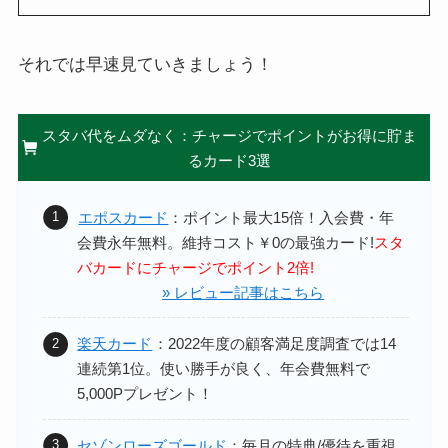
それでは早速見ていきましょう！
スタバ代をムダなく：チャージでポイントがお得に貯ま
るカード3選
エポスカード
：ポイント最大15倍！
入会費・年
会費永年無料。維持コスト￥0の最強カード!
スタ
バカードにチャージでポイント2倍!
» レビュー記事はこちら
楽天カード
：2022年度の顧客満足度調査では14
連続第1位。
使い勝手が良く、年会費無料で
5,000Pプレゼント！
セゾンローズゴールド
：
毎月の特典/優待を重視