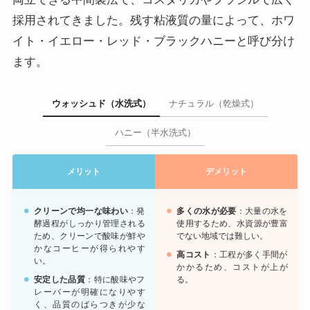
採用されてきました。残す粘液質の量によって、ホワ
イト・イエロー・レッド・ブラックハニーと呼び分け
ます。
ウォッシュド（水洗式）
ナチュラル（乾燥式）
ハニー（半水洗式）
メリット
デメリット
クリーンで均一な味わい
：発
多くの水が必要
：大量の水を
酵過程がしっかり管理される
使用するため、水資源が豊富
ため、クリーンで酸味が鮮や
でない地域では難しい。
かなコーヒーが得られやす
高コスト
：工程が多く手間が
い。
かかるため、コストが上が
安定した品質
：特に酸味やフ
る。
レーバーが明確になりやす
く、品質のばらつきが少な