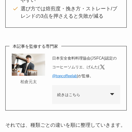
やすい
選び方では焙煎度・挽き方・ストレート/ブ
レンドの3点を押さえると失敗が減る
本記事を監修する専門家
日本安全食料料理協会(JSFCA)認定の
コーヒーソムリエ、げんた(
@topcoffeelab
)が監修。
柏倉元太
続きはこちら
それでは、種類ごとの違いを順に整理していきます。