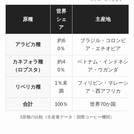
世界
原種
シェ
主産地
ア
約6
ブラジル・コロンビ
アラビカ種
0％
ア・エチオピア
カネフォラ種
約4
ベトナム・インドネシ
（ロブスタ）
0％
ア・ウガンダ
1％未
フィリピン・マレーシ
リベリカ種
満
ア・西アフリカ
合計
100％
世界70か国
3原種の比較（生産量データ：国際コーヒー機関）