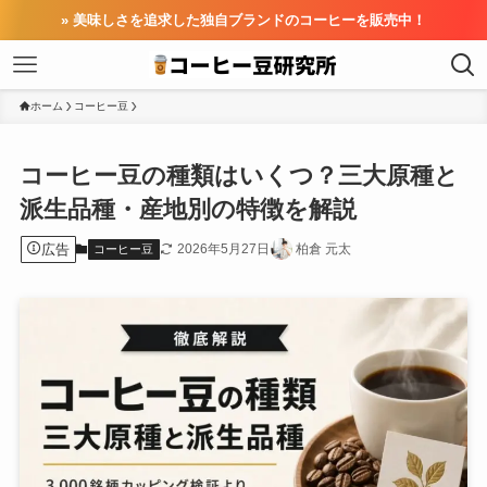
» 美味しさを追求した独自ブランドのコーヒーを販売中！
ホーム
コーヒー豆
コーヒー豆の種類はいくつ？三大原種と
派生品種・産地別の特徴を解説
広告
2026年5月27日
柏倉 元太
コーヒー豆