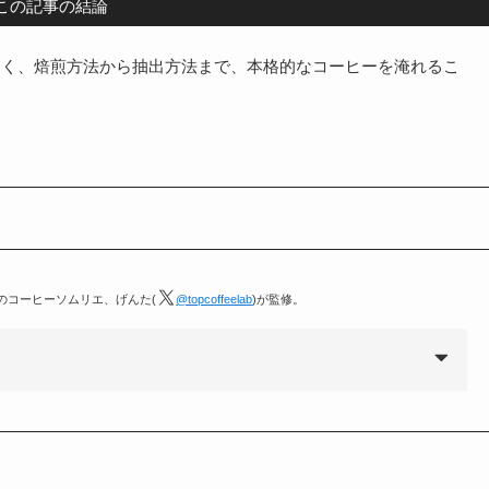
この記事の結論
なく、焙煎方法から抽出方法まで、本格的なコーヒーを淹れるこ
定のコーヒーソムリエ、げんた(
@topcoffeelab
)が監修。