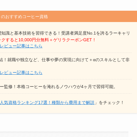
トのおすすめコーヒー資格
門知識と基本技術を習得できる！
受講者満足度No.1を誇るラーキャリ
クすると10,000円分無料＋ゲリラクーポンGET！
 レビュー記事はこちら
結！
就職や独立など、仕事や夢の実現に向けて＋αのスキルとして非
 レビュー記事はこちら
ミー監修！本格コーヒーを淹れるノウハウが4ヶ月で習得可能。
人気資格ランキング17選！種類から費用まで解説
」をチェック！