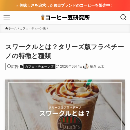
» 美味しさを追求した独自ブランドのコーヒーを販売中！
ホーム
カフェ・チェーン店
スワークルとは？タリーズ版フラペチー
ノの特徴と種類
広告
2026年6月7日
柏倉 元太
カフェ・チェーン店