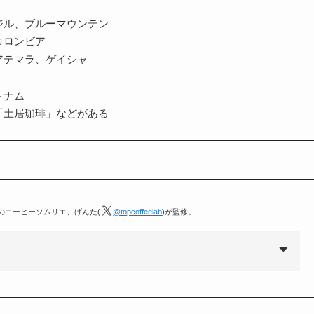
ジル、ブルーマウンテン
コロンビア
アテマラ、ゲイシャ
トナム
「土居珈琲」などがある
定のコーヒーソムリエ、げんた(
@topcoffeelab
)が監修。